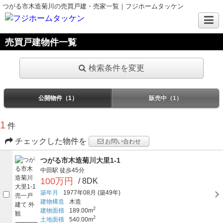
つがる市木造菊川の売買戸建・売家一覧｜フジホームタッケン
売買戸建物件一覧
検索条件を変更
公開物件（1）
販売中（1）
1
件
チェックした物件を
お問い合わせ
つがる市木造菊川大里1-1
中田駅
徒歩45分
100万円
/ 8DK
築年月
1977年08月
(築49年)
建物構造
木造
2
建物面積
189.00m
2
土地面積
540.00m