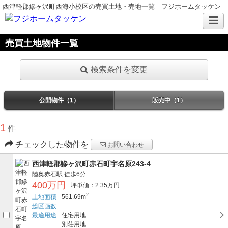
西津軽郡鰺ヶ沢町西海小校区の売買土地・売地一覧｜フジホームタッケン
売買土地物件一覧
検索条件を変更
公開物件（1）
販売中（1）
1
件
チェックした物件を
お問い合わせ
西津軽郡鰺ヶ沢町赤石町宇名原243-4
陸奥赤石駅
徒歩6分
400万円
坪単価：2.35万円
2
土地面積
561.69m
総区画数
最適用途
住宅用地
別荘用地