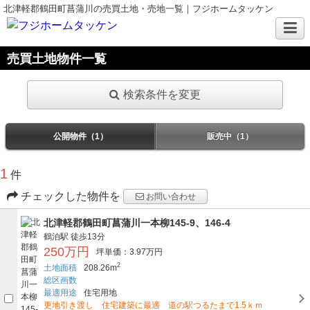
北津軽郡鶴田町菖蒲川の売買土地・売地一覧｜フジホームタッケン
売買土地物件一覧
検索条件を変更
公開物件（1）
販売中（1）
1
件
チェックした物件を
お問い合わせ
北津軽郡鶴田町菖蒲川一本柳145-9、146-4
鶴泊駅
徒歩13分
250万円
坪単価：3.97万円
2
土地面積
208.26m
総区画数
最適用途
住宅用地
更地引き渡し 住宅建築に最適 道の駅つるたまで1.5ｋｍ