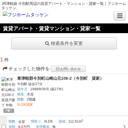
JR津軽線 今別駅周辺の賃貸アパート・マンション・貸家一覧｜フジホーム
タッケン
賃貸アパート・賃貸マンション・貸家一覧
検索条件を変更
1
件
チェックした物件を
お問い合わせ
東津軽郡今別町山崎山元106-2（今別町 貸家）
今別駅
徒歩27分
築年月
1998年09月
(築27年)
構造
木造
階数
2階建
4LDK貸家
戸建て
2
階数
間取り
4LDK
面積
112.61m
全室
賃料
6.5
万円
管理費等
無