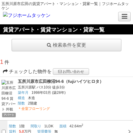
五所川原市広田の賃貸アパート・マンション・貸家一覧｜フジホームタッ
ケン
賃貸アパート・賃貸マンション・貸家一覧
検索条件を変更
1
件
チェックした物件を
お問い合わせ
五所川原市広田柳沼94-6（fujiハイツヒロタ）
五所川原駅
バス10分
徒歩3分
築年月
1998年03月
(築28年)
構造
木造
階数
2階建
＊全室フローリング
アパート
2
階数
1階
間取り
1LDK
面積
42.64m
賃料
5.0
万円
管理費等
無