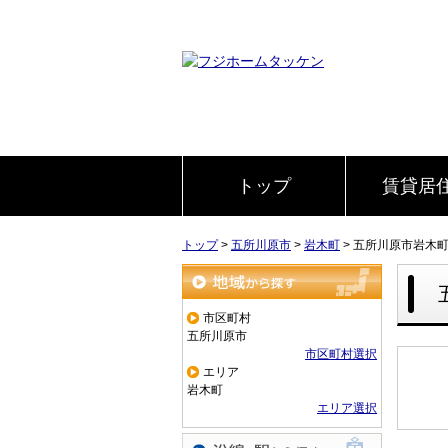
トップ
賃貸居
トップ
>
五所川原市
>
岩木町
>
五所川原市岩木
地域から探す
市区町村
五所川原市
市区町村選択
エリア
岩木町
エリア選択