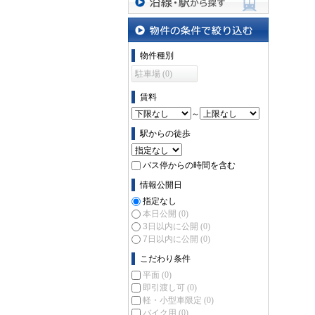
沿線・駅から探す
物件の条件で絞り込む
物件種別
駐車場 (0)
賃料
～
駅からの徒歩
バス停からの時間を含む
情報公開日
指定なし
本日公開
(0)
3日以内に公開
(0)
7日以内に公開
(0)
こだわり条件
平面
(0)
即引渡し可
(0)
軽・小型車限定
(0)
バイク用
(0)